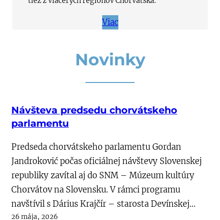
tiež z viacerých regiónov Chorvátska.
Viac
Novinky
Návšteva predsedu chorvátskeho
parlamentu
Predseda chorvátskeho parlamentu Gordan
Jandroković počas oficiálnej návštevy Slovenskej
republiky zavítal aj do SNM – Múzeum kultúry
Chorvátov na Slovensku. V rámci programu
navštívil s Dárius Krajčír – starosta Devínskej…
26 mája, 2026