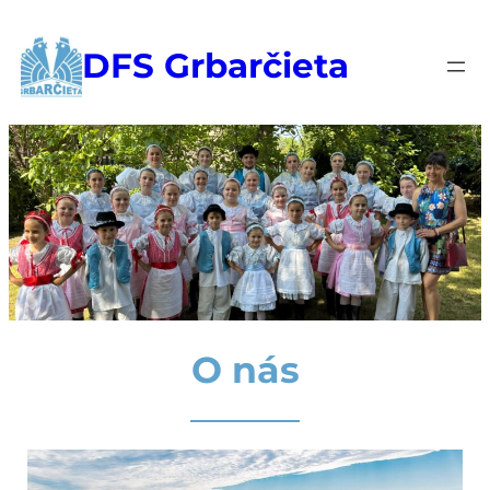
DFS Grbarčieta
O nás