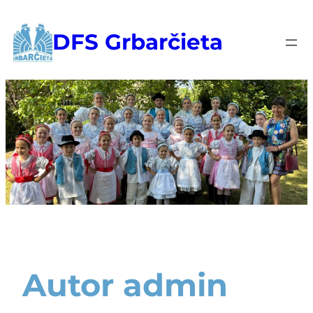
DFS Grbarčieta
Autor
admin