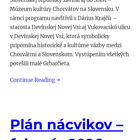
Slovenskej republiky zavítal aj do SNM –
Múzeum kultúry Chorvátov na Slovensku. V
rámci programu navštívil s Dárius Krajčír –
starosta Devínskej Novej Vsi aj Vukovarskú ulicu
v Devínskej Novej Vsi, ktorá symbolicky
pripomína historické a kultúrne väzby medzi
Chorvátmi a Slovenskom. Vystúpením všetkých
potešili malé Grbarčieta.
Continue Reading →
Plán nácvikov –