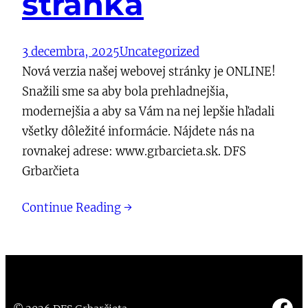
stránka
3 decembra, 2025
Uncategorized
Nová verzia našej webovej stránky je ONLINE!
Snažili sme sa aby bola prehladnejšia,
modernejšia a aby sa Vám na nej lepšie hľadali
všetky dôležité informácie. Nájdete nás na
rovnakej adrese: www.grbarcieta.sk. DFS
Grbarčieta
Continue Reading →
Fa